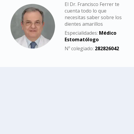
El Dr. Francisco Ferrer te
cuenta todo lo que
necesitas saber sobre los
dientes amarillos
Especialidades:
Médico
Estomatólogo
Nº colegiado:
2
8
2
8
2
6
0
4
2