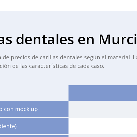
llas dentales en Murc
de precios de carillas dentales según el material. La
ón de las características de cada caso.
co con mock up
diente)