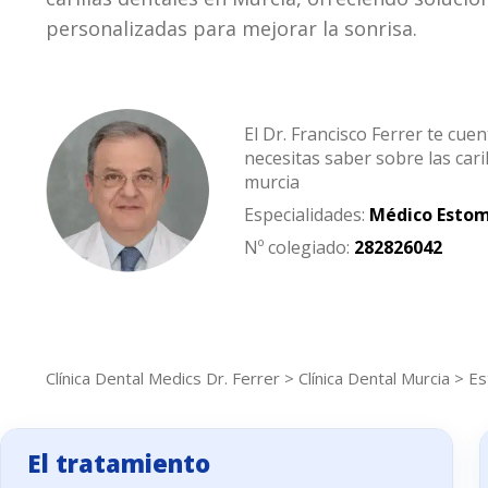
personalizadas para mejorar la sonrisa.
El Dr. Francisco Ferrer te cue
necesitas saber sobre las cari
murcia
Especialidades:
Médico Esto
Nº colegiado:
2
8
2
8
2
6
0
4
2
Clínica Dental Medics Dr. Ferrer
>
Clínica Dental Murcia
>
Es
El tratamiento